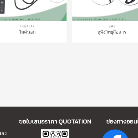
ไมค์หัวโต
หูฟัง
ไมค์นอก
หูฟังวิทยุสื่อสาร
ขอใบเสนอราคา QUOTATION
ช่องทางออน
สอง