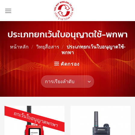
ข้าม
ไป
ยัง
เนื้อหา
ประเภทยกเว้นใบอนุญาตใช้-พกพา
หน้าหลัก
/
วิทยุสื่อสาร
/
ประเภทยกเว้นใบอนุญาตใช้-
พกพา
คัดกรอง