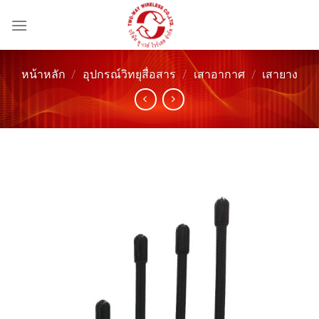
ข้าม
ไป
ยัง
เนื้อหา
หน้าหลัก
/
อุปกรณ์วิทยุสื่อสาร
/
เสาอากาศ
/
เสายาง